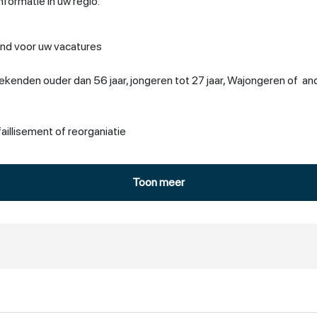
formatie in uw regio.
and voor uw vacatures
ekenden ouder dan 56 jaar, jongeren tot 27 jaar, Wajongeren of a
aillisement of reorganiatie
ie en verkleint het uitkeringsvolume.
Toon meer
erk van 30 regionale vestigingen waarin naast het UWV, gemeenten
ost Drenthe samen met Sociale Zaken, UWV WERKbedrijf en Socia
punt-drenthe@uwv.nl