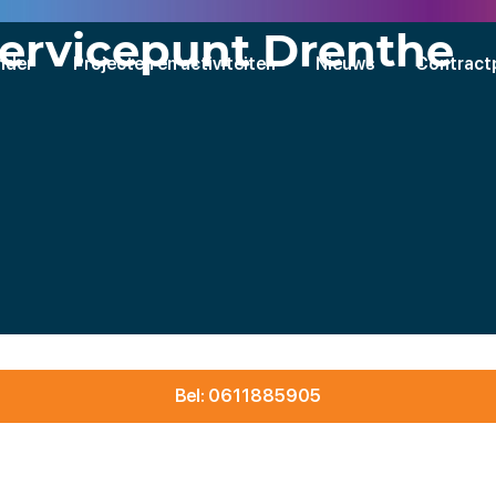
ervicepunt Drenthe
nder
Projecten en activiteiten
Nieuws
Contract
Bel: 0611885905