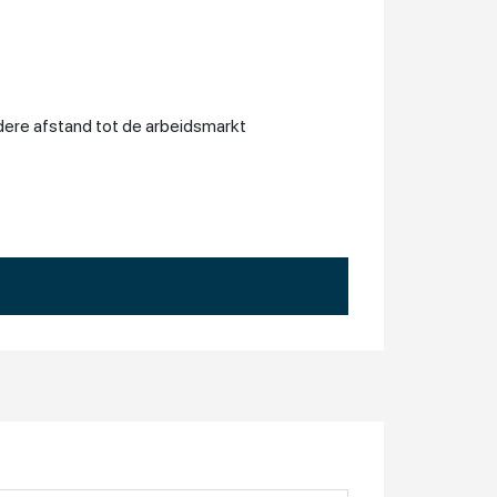
ndere afstand tot de arbeidsmarkt
, kenniscentra en andere partijen
al Medische Zaken en Belastingdienst Noord.