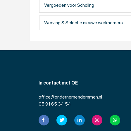
www.werk.nl
Vergoeden voor Scholing
voor info, publiceren van uw vacat
www.uwv.nl
voor subsidies, regelingen en ander
Werving & Selectie nieuwe werknemers
In contact met OE
office@ondernemendemmen.nl
05 91 65 34 54