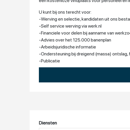
een kostenloze vindplaats voor personeel en in
U kunt bij ons terecht voor:
-Werving en selectie, kandidaten uit ons best
-Self service werving via werk.nl
-Financiele voor delen bij aanname van werkzo
-Advies over het 125.000 banenplan
-Arbeidsjuridische informatie
-Ondersteuning bij dreigend (massa) ontslag, f
-Publicatie
WSP levert u goed personeel, praktische informat
Het WSP maakt deel uit van het landelijk netw
samenwerken.
Het WSP is gevestigd op het Werkplein Zuido
Direct contact met het WSP:
Bel 06-11 88 59 05 of mail
wergeversservice
Diensten
Websites: