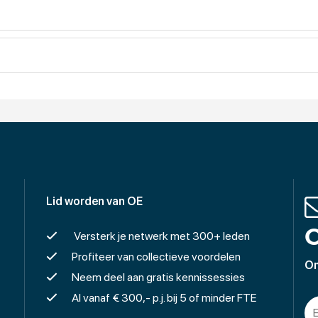
ures en zelf zoeken naar kandidaten.
e informatie voor u als werkgever.
Lid worden van OE
O
Versterk je netwerk met 300+ leden
Profiteer van collectieve voordelen
On
Neem deel aan gratis kennissessies
Al vanaf € 300,- p.j. bij 5 of minder FTE