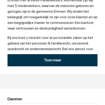
Emmen met ervaren medewerkers. Momenteel zijn wij
met 5 medewerkers, waarvan de meesten geboren en
getogen zijn in de gemeente Emmen. Wij vinden het
belangrijk om toegankelijk te zijn voor onze klanten en op
een begrijpelijke manier te communiceren. Een kantoor
waar vertrouwen en deskundigheid samenkomen.
Bij ons kunt u terecht voor al uw notariële zaken op het
gebied van het personen & familierecht, onroerend
goedrecht en ondernemingsrecht. Bel ons gerust voor
een vrijblijvend adviesgesprek of om een offerte op te
vragen (0591-240010). Ook kunt u bij ons binnenlopen
Toon meer
om een afspraak te maken of te overleggen. Wij zijn
gevestigd aan het Westeind 52 C te Emmen (in het
Domesta-gebouw, naast het politiebureau en de
bioscoop).
Voor meer informatie kunt u onze website bezoeken:
www.notarismink.com
.
Diensten