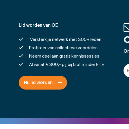
Lid worden van OE
O
Versterk je netwerk met 300+ leden
Profiteer van collectieve voordelen
On
Neem deel aan gratis kennissessies
Al vanaf € 300,- p.j. bij 5 of minder FTE
Nu lid worden