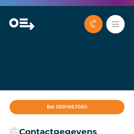
Jansen & De Wit B.V.
Bel: 0591667060
Contactgegevens