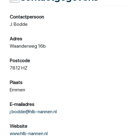
Contactpersoon
J. Bodde
Adres
Waanderweg 16b
Postcode
7812 HZ
Plaats
Emmen
E-mailadres
j.bodde@hlb-nannen.nl
Website
www.hlb-nannen.nl