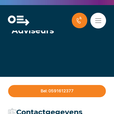
HLB Nannen
Accountants en
Adviseurs
Bel: 0591612377
Contactgegevens