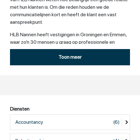
met hun klanten is. Om die reden houden we de
communicatielijnen kort en heeft de klant een vast
aanspreekpunt.
HLB Nannen heeft vestigingen in Groningen en Emmen,
waar zo’n 30 mensen u graag op professionele en
enthousiaste wijze van dienst zijn. Dat kan alleen door
goed naar u te luisteren, uw verwachtingen te kennen en
Toon meer
waar te maken.
Diensten
Accountancy
(6)