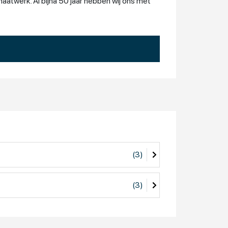
maatwerk. Al bijna 50 jaar hebben wij ons met
(3)
(3)