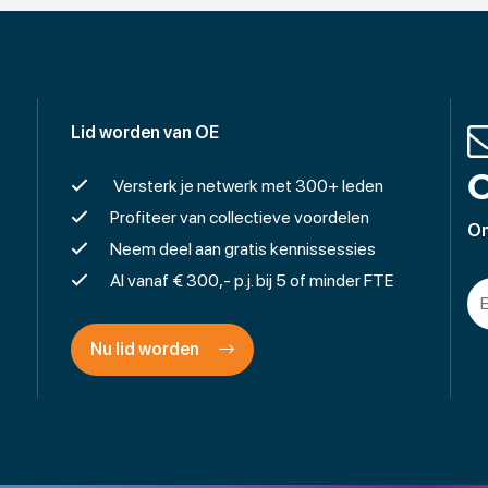
Lid worden van OE
O
Versterk je netwerk met 300+ leden
Profiteer van collectieve voordelen
On
Neem deel aan gratis kennissessies
Al vanaf € 300,- p.j. bij 5 of minder FTE
Nu lid worden