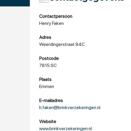
Contactpersoon
Henry Faken
Adres
Weerdingerstraat 84C
Postcode
7815 SC
Plaats
Emmen
E-mailadres
h.faken@brinkverzekeringen.nl
Website
www.brinkverzekeringen.nl