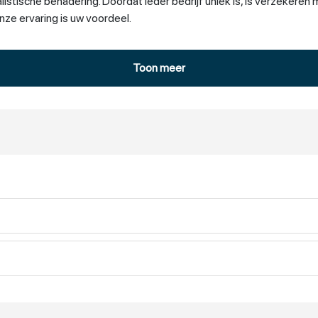
istische benadering. Doordat ieder bedrijf uniek is, is verzekeren 
ze ervaring is uw voordeel.
Toon meer