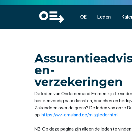
OE
Leden
Kale
Assurantieadvis
en-
verzekeringen
De leden van Ondernemend Emmen zijn te vinden
hier eenvoudig naar diensten, branches en bedri
Zakendoen over de grens? De leden van onze Duit
op
https://wv-emsland.de/mitglieder.html
.
NB. Op deze pagina zijn alleen de leden te vinde