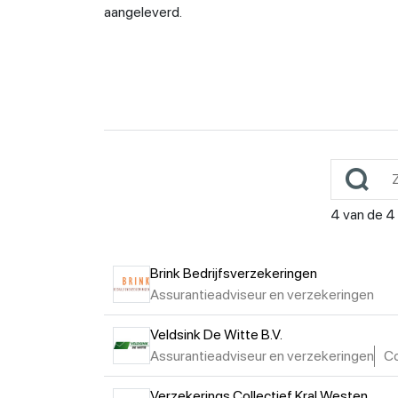
aangeleverd.
4
van de
4
Brink Bedrijfsverzekeringen
Assurantieadviseur en verzekeringen
Veldsink De Witte B.V.
Assurantieadviseur en verzekeringen
Co
Verzekerings Collectief Kral Westen