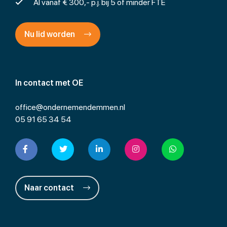
Al vanaf € 300,- p.j. bij 5 of minder FTE
Nu lid worden
In contact met OE
office@ondernemendemmen.nl
05 91 65 34 54
Naar contact