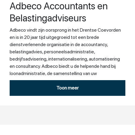
Adbeco Accountants en
Belastingadviseurs
Adbeco vindt zijn oorsprong in het Drentse Coevorden
en is in 20 jaar tijd uitgegroeid tot een brede
dienstverlenende organisatie in de accountancy,
belastingadvies, personeelsadministratie,
bedrijfsadvisering, internationalisering, automatisering
en consultancy. Adbeco biedt u de helpende hand bij
loonadministratie, de samenstelling van uw
loonadministratie of bij uw volledige boekhouding. Ook
kunnen wij u van dienst zijn bij het detacheren van
Toon meer
administratief personeel. Wij zijn een krachtige, jonge en
ambitieuze organisatie die terug kan vallen op ruim 70
ervaren en betrokken medewerkers.
De Drentse nuchterheid gaat gepaard met gezonde
ondernemingsdrang. Naast 3 kantoren in Noord