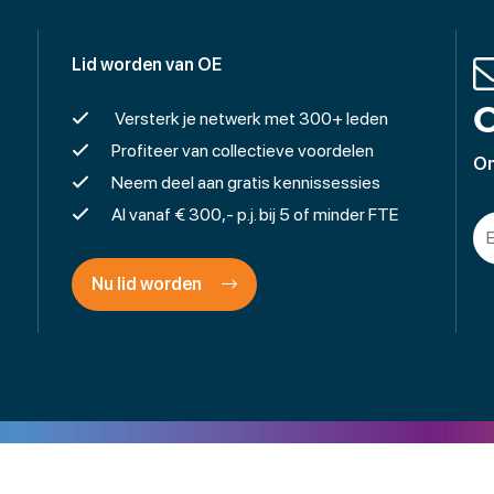
Lid worden van OE
O
Versterk je netwerk met 300+ leden
Profiteer van collectieve voordelen
On
Neem deel aan gratis kennissessies
Al vanaf € 300,- p.j. bij 5 of minder FTE
Nu lid worden