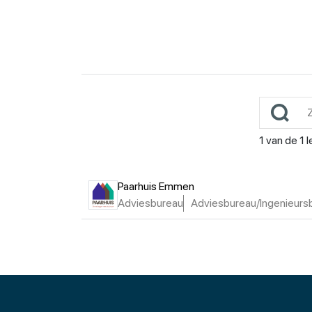
1
van de
1
l
Paarhuis Emmen
Adviesbureau
Adviesbureau/Ingenieurs