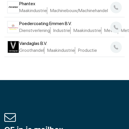
Phantex
Maakindustrie
Machinebouw/Machinehandel
Poedercoating Emmen B.V.
Dienstverlening
Industrie
Maakindustrie
Metaal
Met
Vandaglas B.V.
Groothandel
Maakindustrie
Productie