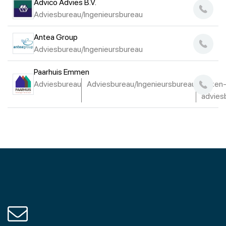
Advico Advies B.V.
Adviesbureau/Ingenieursbureau
Antea Group
Adviesbureau/Ingenieursbureau
Paarhuis Emmen
Adviesbureau
Adviesbureau/Ingenieursbureau
Teken-
advies