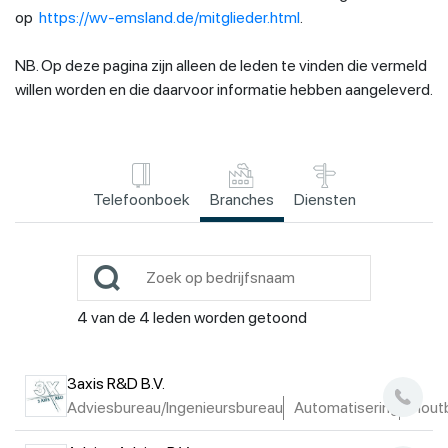
op
https://wv-emsland.de/mitglieder.html
.
NB. Op deze pagina zijn alleen de leden te vinden die vermeld
willen worden en die daarvoor informatie hebben aangeleverd.
Telefoonboek
Branches
Diensten
4
van de
4
leden worden getoond
3axis R&D B.V.
Adviesbureau/Ingenieursbureau
Automatisering
Hout