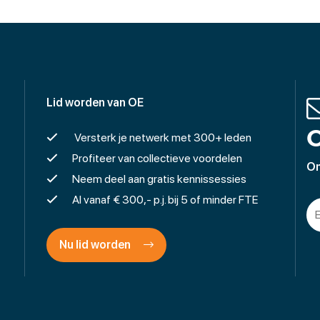
Lid worden van OE
O
Versterk je netwerk met 300+ leden
Profiteer van collectieve voordelen
On
Neem deel aan gratis kennissessies
Al vanaf € 300,- p.j. bij 5 of minder FTE
Nu lid worden