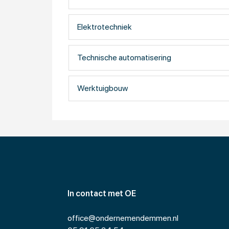
Marpower
Onder de merknaam Marpower levert Eekels haa
(frequentie omvormers), walstroom aansluit
Elektrotechniek
voornamelijk toegepast in de scheepsbouw ma
hoogwaardige service.
Technische automatisering
Eekels realiseert een omzet van ongeveer 70 m
Delfzijl, Emmen, Gorinchem en Joure. Daarnaast
Werktuigbouw
en representative offices in China en Vietnam.
Onderdeel van TBI
Eekels is onderdeel van TBI. TBI is een groep
ziekenhuizen, wegen, tunnels, bruggen, sluizen, 
spraakmakende projecten. Voor publieke of p
allemaal beschikken over hoogwaardige specia
naam, maar werken ook met elkaar samen. Voo
In contact met OE
voedingsbodem voor innovatie en synergie. Bo
en onderhoud.
office@ondernemendemmen.nl