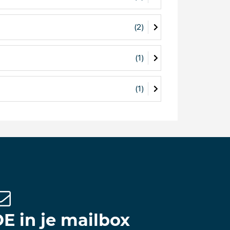
e weten: elektrische aandrijvingsoplossingen
ca producten. Deze systemen worden
(2)
e-of-the-art systemen en producten met een
(1)
 vestigingen in Kolham (hoofdvestiging),
nië, een joint venture met SaierNico in China,
(1)
ht en onderhoudt. Woningen, kantoren, scholen,
en. Van kleine initiatieven tot grote,
netwerkorganisatie met ondernemingen die
e ondernemingen opereren elk onder hun eigen
oor TBI vormt deze werkwijze een vruchtbare
d van multidisciplinair ontwikkelen, bouwen
E in je mailbox