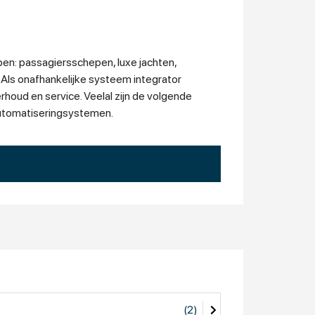
pen: passagiersschepen, luxe jachten,
Als onafhankelijke systeem integrator
erhoud en service. Veelal zijn de volgende
automatiseringsystemen.
genotmiddelenindustrie, stro- &
heer voeren over bruggen, sluizen en
den uit in de disciplines technische
emen op het gebied van voorspellend
(2)