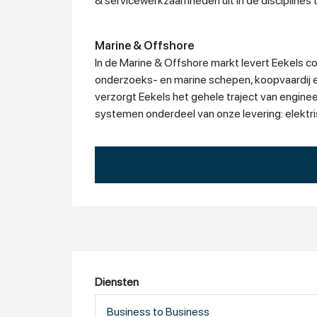
& servicewerkzaamheden uit in de disciplines 
Marine & Offshore
In de Marine & Offshore markt levert Eekels c
onderzoeks- en marine schepen, koopvaardij e
verzorgt Eekels het gehele traject van engineer
systemen onderdeel van onze levering: elekt
Industrie & Infra
De klanten van Eekels in het marktsegment Indu
kartonindustrie, waterwinning en machinebouw.
waterzuiveringen. Als onafhankelijke systeem 
automatisering, elektrotechniek en werktuigb
Eekels bezit specifieke expertise op het geb
onderhoud, airfin coolers en gespecialiseerd
Diensten
Business to Business