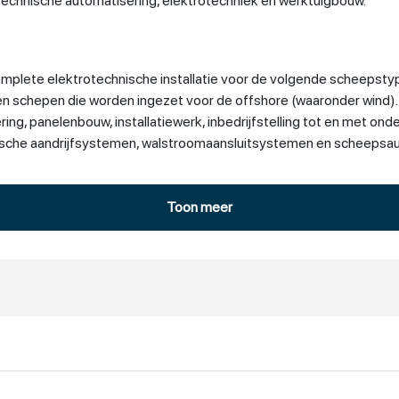
technische automatisering, elektrotechniek en werktuigbouw.
omplete elektrotechnische installatie voor de volgende scheepsty
n schepen die worden ingezet voor de offshore (waaronder wind). 
ing, panelenbouw, installatiewerk, inbedrijfstelling tot en met ond
rische aandrijfsystemen, walstroomaansluitsystemen en scheeps
Toon meer
strie & Infra zijn actief in de petrochemie, chemie, voedings- en 
 Daarnaast levert Eekels haar diensten aan organisaties die het be
integrator voert Eekels zowel projecten als onderhoudswerkzaamhe
ouw.
ied van elektrische aandrijfsystemen, proces automatisering, syst
e apparatenbouw.