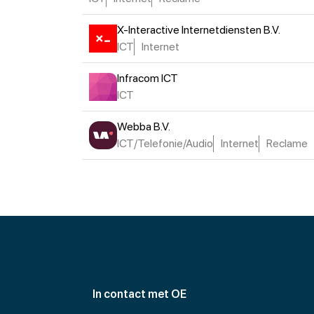
X-Interactive Internetdiensten B.V.
ICT
Internet
Infracom ICT
ICT
Webba B.V.
ICT/Telefonie/Audio
Internet
Reclame
In contact met OE