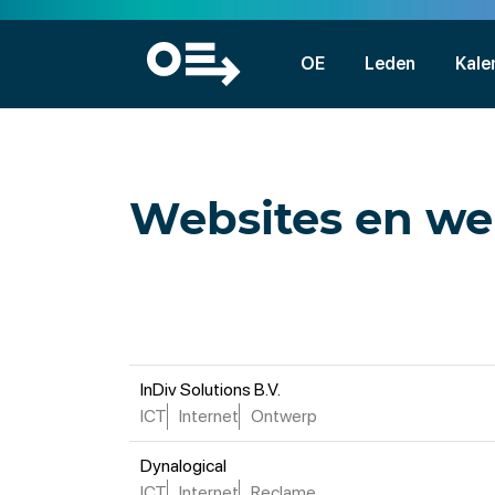
OE
Leden
Kale
Websites en w
InDiv Solutions B.V.
ICT
Internet
Ontwerp
Dynalogical
ICT
Internet
Reclame