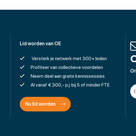
Lid worden van OE
O
Versterk je netwerk met 300+ leden
Profiteer van collectieve voordelen
On
Neem deel aan gratis kennissessies
Al vanaf € 300,- p.j. bij 5 of minder FTE
Nu lid worden