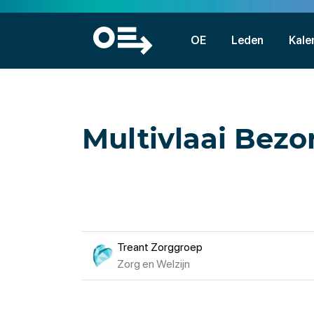
OE
Leden
Kale
Multivlaai Bezo
Treant Zorggroep
Zorg en Welzijn