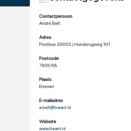
Contactpersoon
André Belt
Adres
Postbus 30002 / Hondsrugweg 101
Postcode
7800 RA
Plaats
Emmen
E-mailadres
a.belt@treant.nl
Website
www.treant.nl