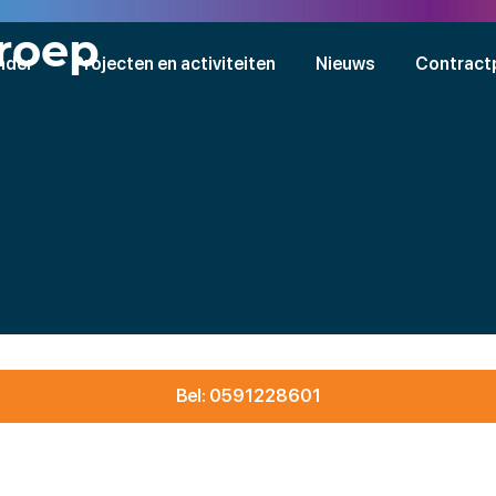
roep
nder
Projecten en activiteiten
Nieuws
Contract
Bel: 0591228601