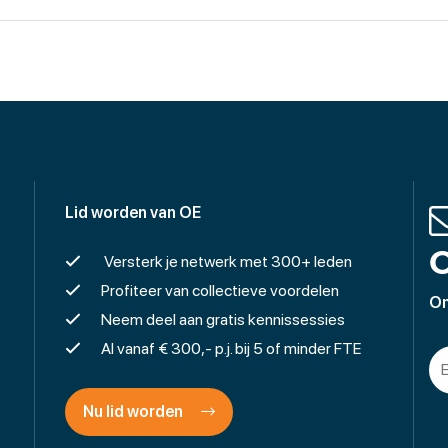
Lid worden van OE
O
Versterk je netwerk met 300+ leden
Profiteer van collectieve voordelen
On
Neem deel aan gratis kennissessies
Al vanaf € 300,- p.j. bij 5 of minder FTE
Nu lid worden