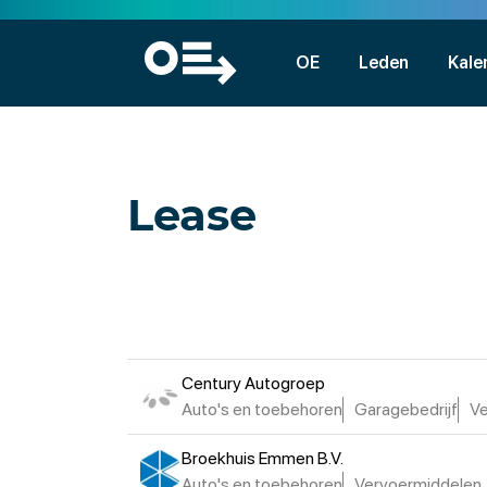
OE
Leden
Kale
Lease
Century Autogroep
Auto's en toebehoren
Garagebedrijf
Ve
Broekhuis Emmen B.V.
Auto's en toebehoren
Vervoermiddelen