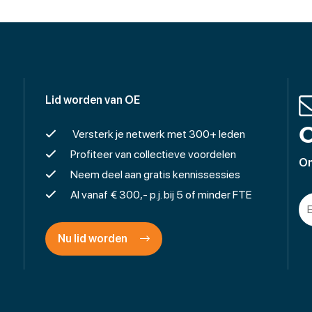
Lid worden van OE
O
Versterk je netwerk met 300+ leden
Profiteer van collectieve voordelen
On
Neem deel aan gratis kennissessies
Al vanaf € 300,- p.j. bij 5 of minder FTE
Nu lid worden