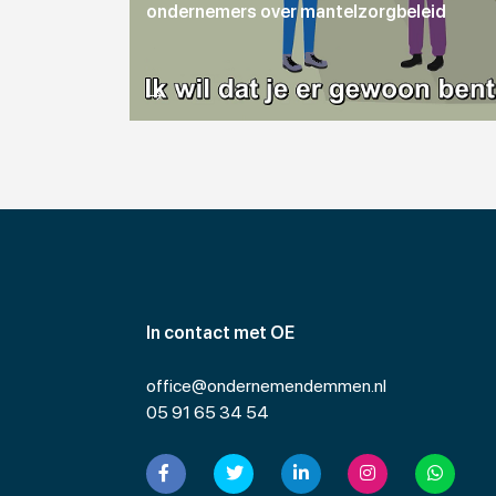
ondernemers over mantelzorgbeleid
In contact met OE
office@ondernemendemmen.nl
05 91 65 34 54