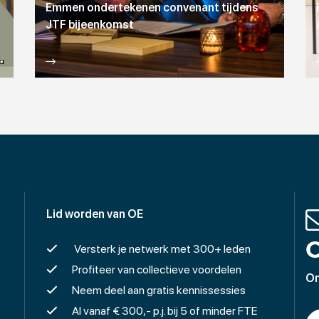
Emmen ondertekenen convenant tijdens
JTF bijeenkomst
Lid worden van OE
O
Versterk je netwerk met 300+ leden
Profiteer van collectieve voordelen
On
Neem deel aan gratis kennissessies
Al vanaf € 300,- p.j. bij 5 of minder FTE