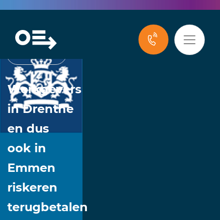
Nieuws
Werkgevers
in Drenthe
en dus
ook in
Emmen
riskeren
terugbetalen