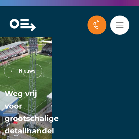
Nieuws
Weg vrij
voor
grootschalige
detailhandel