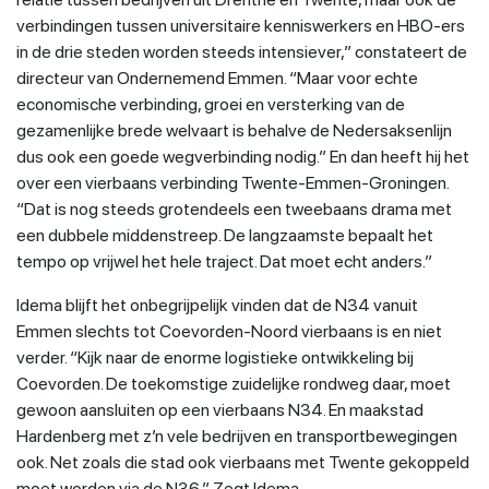
verbindingen tussen universitaire kenniswerkers en HBO-ers
in de drie steden worden steeds intensiever,” constateert de
directeur van Ondernemend Emmen. “Maar voor echte
economische verbinding, groei en versterking van de
gezamenlijke brede welvaart is behalve de Nedersaksenlijn
dus ook een goede wegverbinding nodig.” En dan heeft hij het
over een vierbaans verbinding Twente-Emmen-Groningen.
“Dat is nog steeds grotendeels een tweebaans drama met
een dubbele middenstreep. De langzaamste bepaalt het
tempo op vrijwel het hele traject. Dat moet echt anders.”
Idema blijft het onbegrijpelijk vinden dat de N34 vanuit
Emmen slechts tot Coevorden-Noord vierbaans is en niet
verder. “Kijk naar de enorme logistieke ontwikkeling bij
Coevorden. De toekomstige zuidelijke rondweg daar, moet
gewoon aansluiten op een vierbaans N34. En maakstad
Hardenberg met z’n vele bedrijven en transportbewegingen
ook. Net zoals die stad ook vierbaans met Twente gekoppeld
moet worden via de N36.” Zegt Idema.