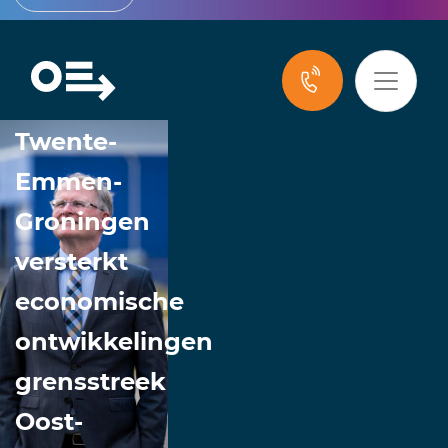
Vierbaans
weg
Twente-
Emmen-
Groningen
versterkt
economische
ontwikkelingen
grensstreek
Oost-