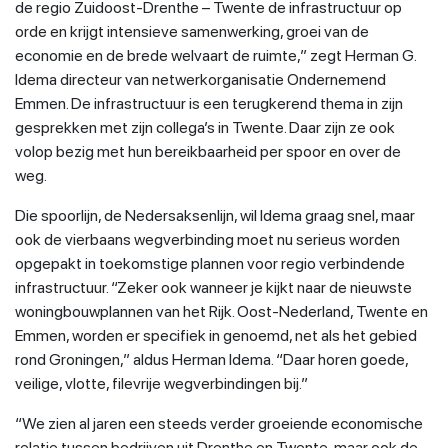
de regio Zuidoost-Drenthe – Twente de infrastructuur op
orde en krijgt intensieve samenwerking, groei van de
economie en de brede welvaart de ruimte,” zegt Herman G.
Idema directeur van netwerkorganisatie Ondernemend
Emmen. De infrastructuur is een terugkerend thema in zijn
gesprekken met zijn collega’s in Twente. Daar zijn ze ook
volop bezig met hun bereikbaarheid per spoor en over de
weg.
Die spoorlijn, de Nedersaksenlijn, wil Idema graag snel, maar
ook de vierbaans wegverbinding moet nu serieus worden
opgepakt in toekomstige plannen voor regio verbindende
infrastructuur. “Zeker ook wanneer je kijkt naar de nieuwste
woningbouwplannen van het Rijk. Oost-Nederland, Twente en
Emmen, worden er specifiek in genoemd, net als het gebied
rond Groningen,” aldus Herman Idema. “Daar horen goede,
veilige, vlotte, filevrije wegverbindingen bij.”
“We zien al jaren een steeds verder groeiende economische
relatie tussen bedrijven uit Drenthe en Twente, maar ook de