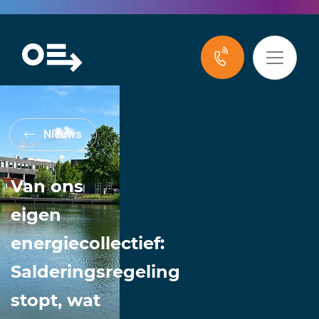
Nieuws
Van ons
eigen
energiecollectief:
Salderingsregeling
stopt, wat