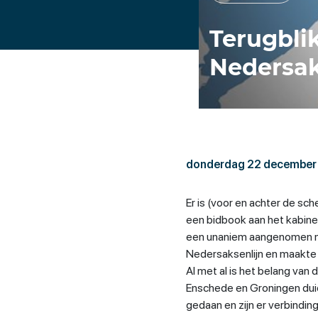
Terugbli
Nedersak
donderdag 22 december
Er is (voor en achter de sc
een bidbook aan het kabin
een unaniem aangenomen m
Nedersaksenlijn en maakte 
Al met al is het belang van
Enschede en Groningen duide
gedaan en zijn er verbinding