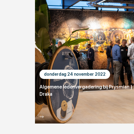
donderdag 24 november 2022
Algemene ledenvergadering bij Prysmian |
Draka