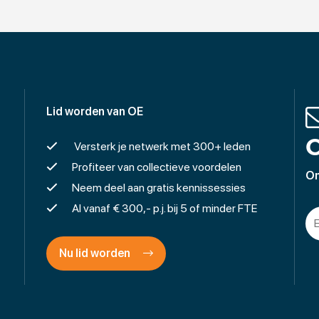
Lid worden van OE
O
Versterk je netwerk met 300+ leden
Profiteer van collectieve voordelen
On
Neem deel aan gratis kennissessies
Al vanaf € 300,- p.j. bij 5 of minder FTE
Nu lid worden