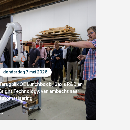
donderdag 7 mei 2026
Terugblik OE Lunchbox bij 3axis R&D en
Bright Technology: van ambacht naar
automatisering