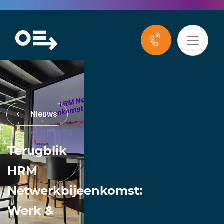
Nieuws
Terugblik
HRM
Netwerkbijeenkomst:
Werk &