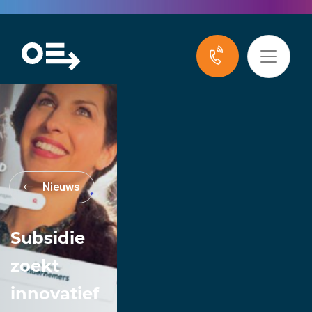
Nieuws
Subsidie
zoekt
innovatief