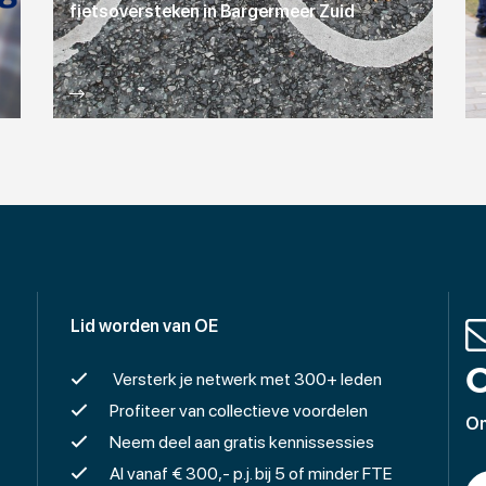
fietsoversteken in Bargermeer Zuid
Lid worden van OE
O
Versterk je netwerk met 300+ leden
Profiteer van collectieve voordelen
On
Neem deel aan gratis kennissessies
Al vanaf € 300,- p.j. bij 5 of minder FTE