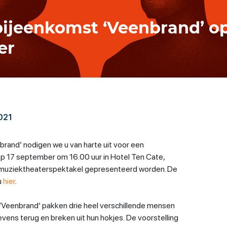
ijeenkomst ‘Veenbrand’ op
er
021
rand’ nodigen we u van harte uit voor een
p 17 september om 16.00 uur in Hotel Ten Cate,
t muziektheaterspektakel gepresenteerd worden. De
u
hier
.
g ‘Veenbrand’ pakken drie heel verschillende mensen
vens terug en breken uit hun hokjes. De voorstelling