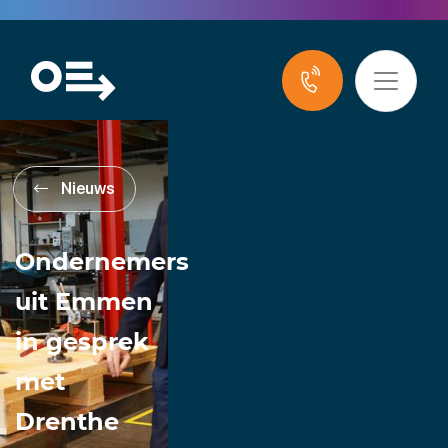
Nieuws
Ondernemers
uit Emmen
in gesprek
met
Drenthe