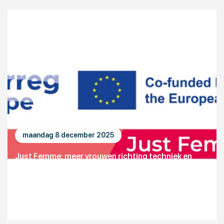
maandag 8 december 2025
Just Femme: meer vrouwen richting techniek en
digitalisering