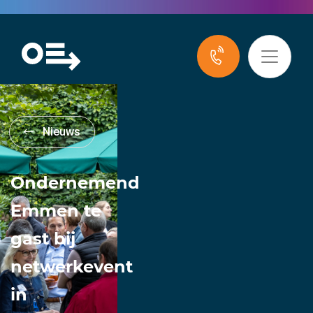
Nieuws
Ondernemend
Emmen te
gast bij
netwerkevent
in