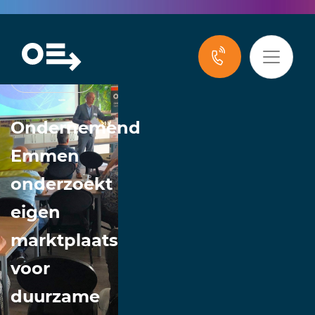
Nieuws
Ondernemend
Emmen
onderzoekt
eigen
marktplaats
voor
duurzame