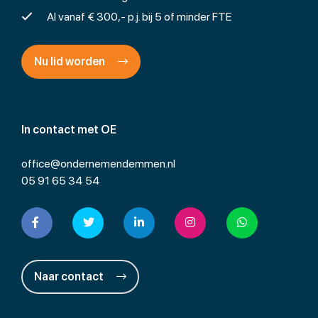
Al vanaf € 300,- p.j. bij 5 of minder FTE
Nu lid worden
In contact met OE
office@ondernemendemmen.nl
05 91 65 34 54
Naar contact