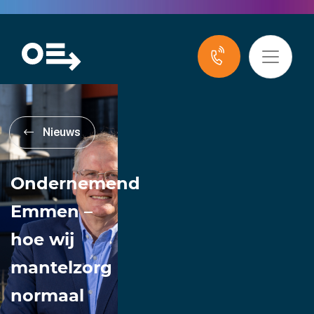
Nieuws
Ondernemend
Emmen –
hoe wij
mantelzorg
normaal