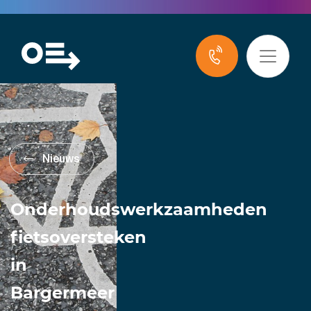
Nieuws
Onderhoudswerkzaamheden
fietsoversteken
in
Bargermeer