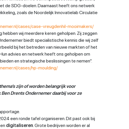
met de SDG-doelen. Daarnaast heeft ons netwerk
kkeling, zoals de Noordelijk Innovatielab Circulatie
rnemer.nl/cases/case-vreugdenhil-mooimakers/
 hebben wij meerdere keren geholpen. Zij zeggen
Ondernemer biedt specialistische kennis die wij zelf
oorbeeld bij het betreden van nieuwe markten of het
 Hun advies en netwerk heeft ons geholpen om
 bieden en strategische beslissingen te nemen”.
rnemer.nl/cases/hp-moulding/
thema’s zijn of worden belangrijk voor
k Ben Drents Ondernemer daarbij voor ze
apportage.
2024 een ronde tafel organiseren. Dit past ook bij
en
digitaliseren
. Grote bedrijven worden er al