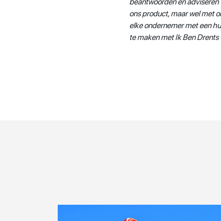
beantwoorden en adviseren v
ons product, maar wel met on
elke ondernemer met een hul
te maken met Ik Ben Drents