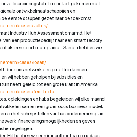
ia onze financieringstafel in contact gekomen met
egionale ontwikkelmaatschappijen en
 de eerste stappen gezet naar de toekomst.
nemer.nl/cases/valtes/
Smart Industry Hub Assessment omarmd. Het
oei van een productiebedrijf naar een smart factory
dient als een soort routeplanner. Samen hebben we
rnemer.nl/cases/losan/
ft door ons netwerk een proeftuin kunnen
en wij hebben geholpen bij subsidies en
tuin heeft geleid tot een grote klant in Amerika.
nemer.nl/cases/ferr-tech/
s, opleidingen en hubs begeleiden wij elke maand
ntwikkelen samen een groeifocus business model,
jven en het scherpstellen van hun ondernemersplan.
netwerk, financieringsmogelijkheden en geven
oucherregelingen.
en Hill hebben we een impactbootcamp gedaan,