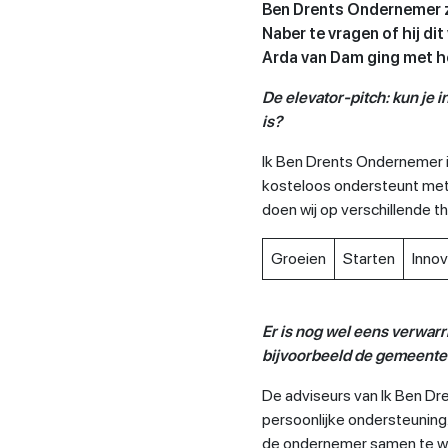
Ben Drents Ondernemer ze
Naber te vragen of hij d
Arda van Dam ging met h
De elevator-pitch: kun je 
is?
Ik Ben Drents Ondernemer 
kosteloos ondersteunt met 
doen wij op verschillende t
Groeien
Starten
Inno
Er is nog wel eens verwarri
bijvoorbeeld de gemeente 
De adviseurs van Ik Ben D
persoonlijke ondersteuning. H
de ondernemer samen te wer