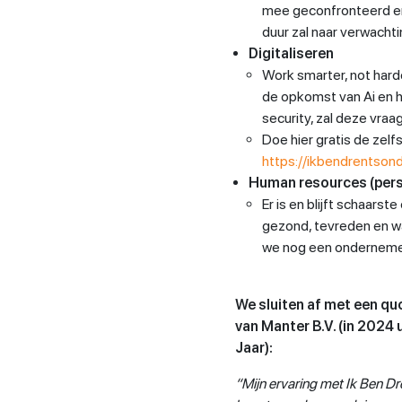
mee geconfronteerd en 
duur zal naar verwacht
Digitaliseren
Work smarter, not harde
de opkomst van Ai en h
security, zal deze vra
Doe hier gratis de zelfs
https://ikbendrentsond
Human resources (pers
Er is en blijft schaarst
gezond, tevreden en wa
we nog een ondernemers
We sluiten af met een 
van Manter B.V. (in 2024
Jaar):
“Mijn ervaring met Ik Ben Dr