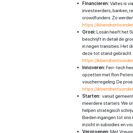
Financieren:
Valtes is v
investeerders, banken, r
crowdfunders. Zo werden
https://ikbendrentsonder
Groei:
Losán heeft het 
beschrijft in detail de gr
in negen transities. Het 
deze tot stand gebracht.
https://ikbendrentsonde
Innoveren:
Ferr-tech hee
opzetten met Ron Peters 
voucherregeling. De proef
https://ikbendrentsonder
Starten:
vanuit gemeente
meerdere starters. We o
helpen strategisch schri
Bieden ingangen tot ons 
inzicht in subsidies en v
Vergroenen:
Met Vreugd