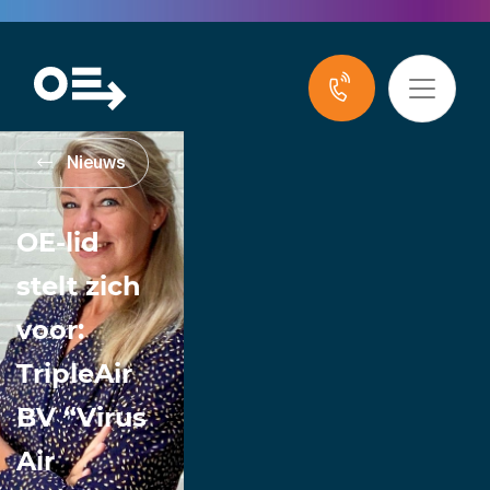
Nieuws
OE-lid
stelt zich
voor:
TripleAir
BV “Virus
Air