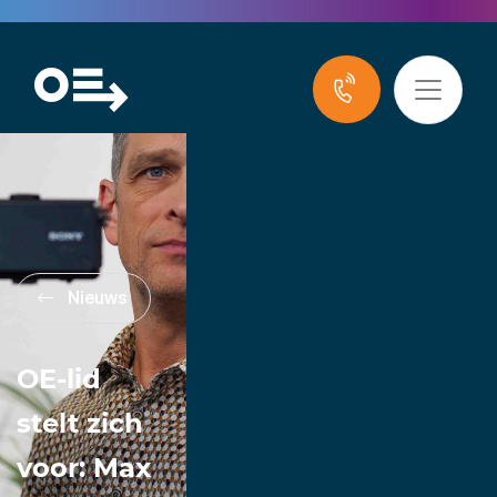
Nieuws
OE-lid
stelt zich
voor: Max