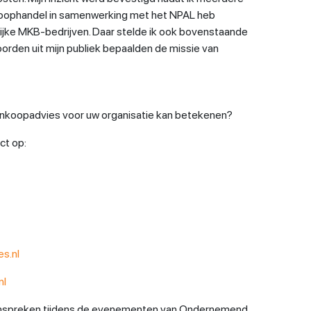
 Koophandel in samenwerking met het NPAL heb
jke MKB-bedrijven. Daar stelde ik ook bovenstaande
oorden uit mijn publiek bepaalden de missie van
Inkoopadvies voor uw organisatie kan betekenen?
ct op:
s.nl
nl
 aanspreken tijdens de evenementen van Ondernemend