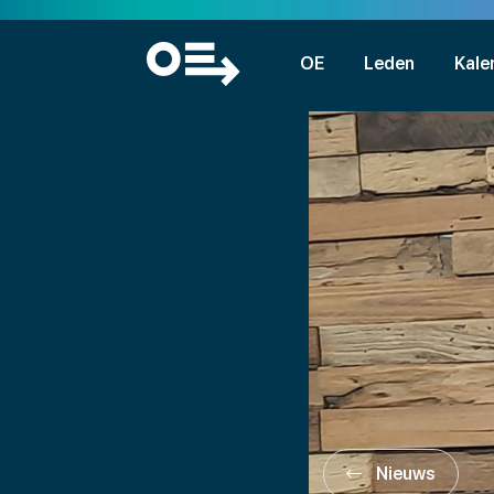
OE
Leden
Kale
Nieuws