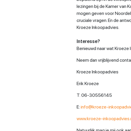
lezingen bij de Kamer van
mogen geven voor Noordeli
cruciale vragen. En de antw
Kroeze Inkoopadvies.
Interesse?
Benieuwd naar wat Kroeze 
Neem dan vrijblijvend conta
Kroeze Inkoopadvies
Erik Kroeze
T: 06-30556145
E:
info@kroeze-inkoopadvie
www.kroeze-inkoopadvies.
Natuurlijk mag je mij ook