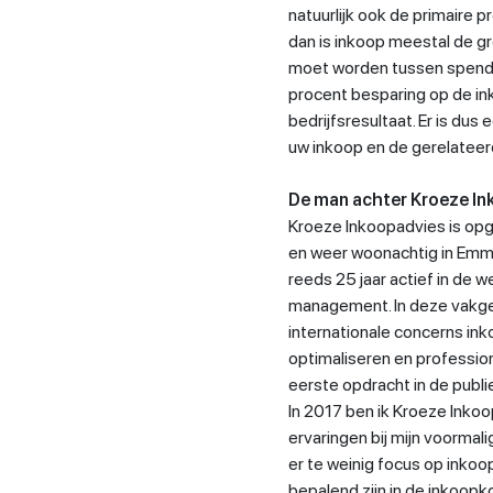
natuurlijk ook de primaire p
dan is inkoop meestal de g
moet worden tussen spend (
procent besparing op de in
bedrijfsresultaat. Er is du
uw inkoop en de gerelateer
De man achter Kroeze In
Kroeze Inkoopadvies is opg
en weer woonachtig in Emm
reeds 25 jaar actief in de 
management. In deze vakgeb
internationale concerns in
optimaliseren en profession
eerste opdracht in de publ
In 2017 ben ik Kroeze Inkoo
ervaringen bij mijn voorma
er te weinig focus op inko
bepalend zijn in de inkoopk