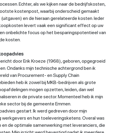
rocessen. Echter, als we kijken naar de bedrijfskosten,
rootste kostenpost, waarbij onderscheid gemaakt
uitgaven) en de hieraan gerelateerde kosten. Ieder
koopkosten levert vaak een significant effect op uw
s een onbelichte focus op het besparingspotentieel van
de kosten.
koopadvies
ericht door Erik Kroeze (1968), geboren, opgegroeid
en. Ondanks mijn technische achtergrond ben ik
wereld van Procurement- en Supply Chain
ieden heb ik zowel bij MKB-bedrijven als grote
koopafdelingen mogen opzetten, leiden, dan wel
aliseren in de private sector. Momenteel heb ik mijn
ieke sector bij de gemeente Emmen.
padvies gestart. Ik werd gedreven door mijn
lig werkgevers en hun toeleveringsketens. Overal was
op en de optimale samenwerking met leveranciers, die
osten. Mijn inzicht werd bevestigd nadat ik meerdere