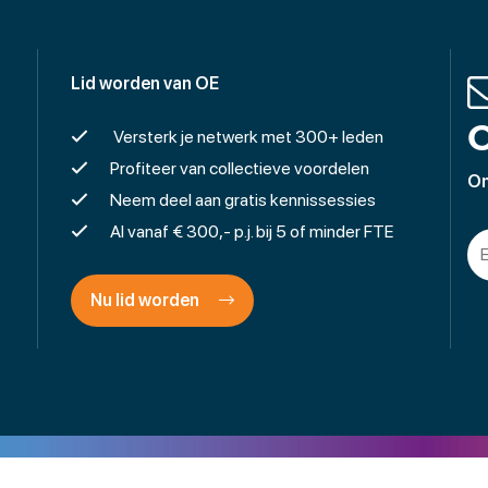
Lid worden van OE
O
Versterk je netwerk met 300+ leden
Profiteer van collectieve voordelen
On
Neem deel aan gratis kennissessies
Al vanaf € 300,- p.j. bij 5 of minder FTE
Nu lid worden