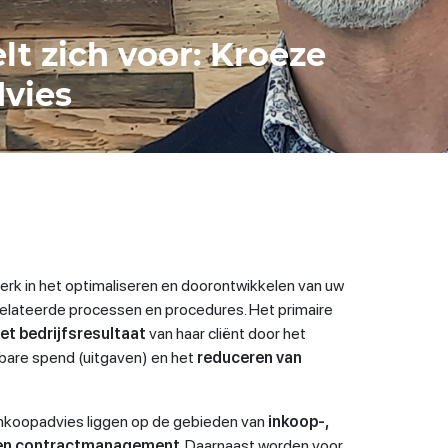
elt zich voor: Kroeze
vies
terk in het optimaliseren en doorontwikkelen van uw
relateerde processen en procedures. Het primaire
et bedrijfsresultaat
van haar cliënt door het
bare spend (uitgaven) en het
reduceren van
Inkoopadvies liggen op de gebieden van
inkoop-,
k- en contractmanagement
. Daarnaast worden voor