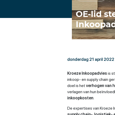
OE-lid st
Inkoopad
donderdag 21 april 2022
Kroeze Inkoopadvies
is s
inkoop- en supply chain ge
doel is het
verhogen van h
verlagen van hun beïnvloed
inkoopkosten
.
De expertises van Kroeze 
supply chain-, logistie