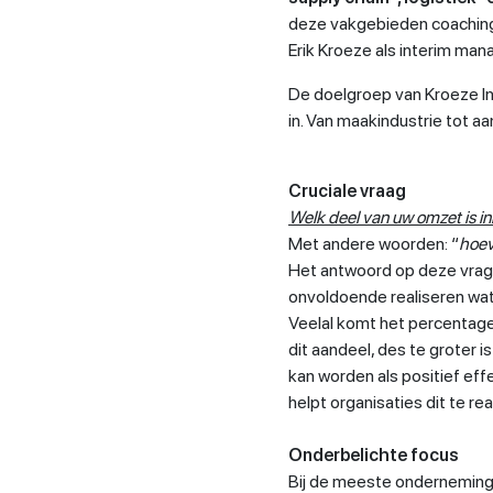
deze vakgebieden coaching
Erik Kroeze als interim man
De doelgroep van Kroeze In
in. Van maakindustrie tot a
Cruciale vraag
Welk deel van uw omzet is i
Met andere woorden: “
hoev
Het antwoord op deze vrage
onvoldoende realiseren wat 
Veelal komt het percentage
dit aandeel, des te groter i
kan worden als positief eff
helpt organisaties dit te rea
Onderbelichte focus
Bij de meeste ondernemingen