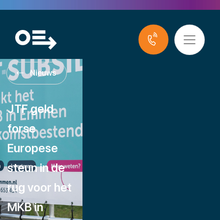
Nieuws
JTF geld
forse
Europese
steun in de
rug voor het
MKB in