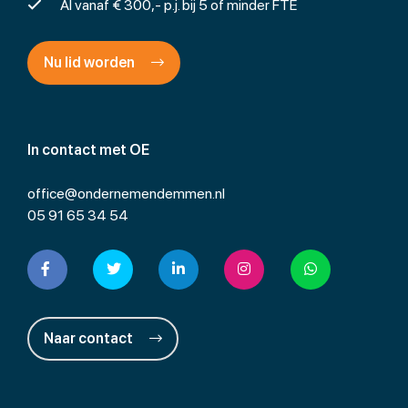
Al vanaf € 300,- p.j. bij 5 of minder FTE
Nu lid worden
In contact met OE
office@ondernemendemmen.nl
05 91 65 34 54
Naar contact