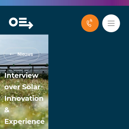
Nieuws
Interview
over Solar
Innovation
&
Experience