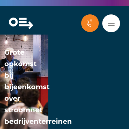
Nieuws
Grote
opkomst
bij
bijeenkomst
over
stroomnet
bedrijventerreinen