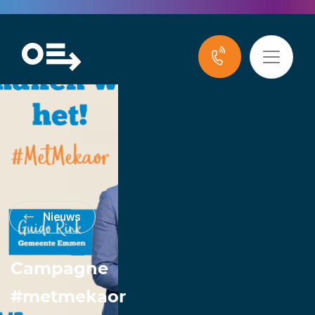
Nieuws
Campagne
#metmekaor