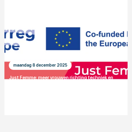
maandag 8 december 2025
Just Femme: meer vrouwen richting techniek en
digitalisering