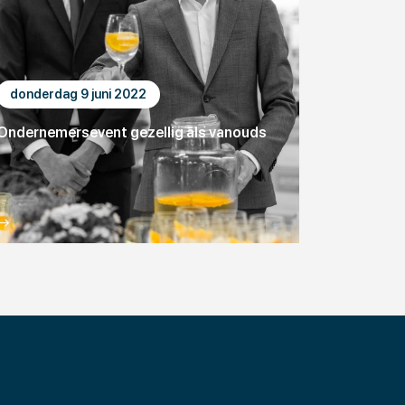
donderdag 9 juni 2022
Ondernemersevent gezellig als vanouds