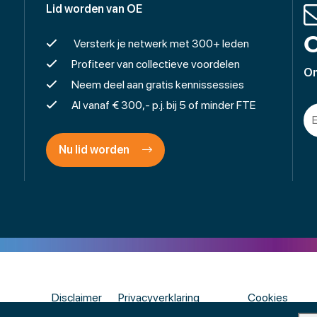
Lid worden van OE
O
Versterk je netwerk met 300+ leden
Profiteer van collectieve voordelen
On
Neem deel aan gratis kennissessies
Al vanaf € 300,- p.j. bij 5 of minder FTE
Nu lid worden
Disclaimer
Privacyverklaring
Cookies