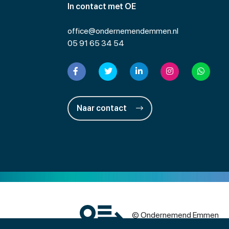
In contact met OE
office@ondernemendemmen.nl
05 91 65 34 54
Naar contact
© Ondernemend Emmen