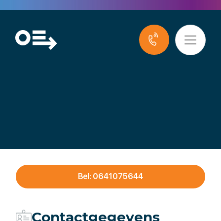
Wessels Audiovisueel
Bel: 0641075644
Contactgegevens