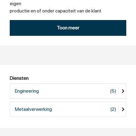
eigen
productie en of onder capaciteit van de klant
* Kleine series.
Toon meer
* AD HOC onderdelen en reparaties al dan niet met
eigen ingebrachte materialen.
* Door groot netwerk aan leveranciers van materialen en
gereedschappen kunnen we snel handelen.
Bestanden of tekeningen:
Diensten
U kunt tekeningen in pdf of 3D bestanden uploaden naar
Engineering
(5)
ons voor een snelle offerte of afwikkeling van het
project, let wel 3D modellen zijn bindend!
Metaalverwerking
(2)
We werken met Fusion360
Ervaring in: