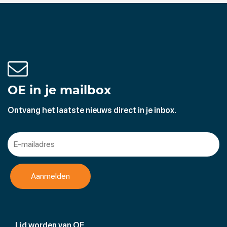
* machinebouw in een breed werkgebied
* spuitgietmatrijzen
* On en Offshore
* engineering
* gebruik van moderne machines en gereedschappen
OE in je mailbox
Ontvang het laatste nieuws direct in je inbox.
Lid worden van OE