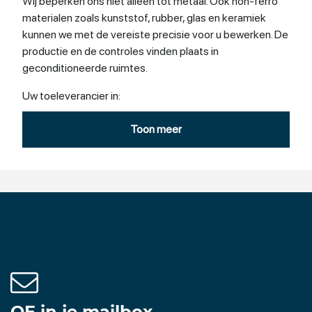
Wij beperken ons niet alleen tot metaal. Ook non-ferro
materialen zoals kunststof, rubber, glas en keramiek
kunnen we met de vereiste precisie voor u bewerken. De
productie en de controles vinden plaats in
geconditioneerde ruimtes.
Uw toeleverancier in:
–
rondslijpen
Toon meer
–
vlakslijpen
–
honen
–
läppen
–
draaderoderen
–
vlamspuiten
–
3D meten
OE in je mailbox