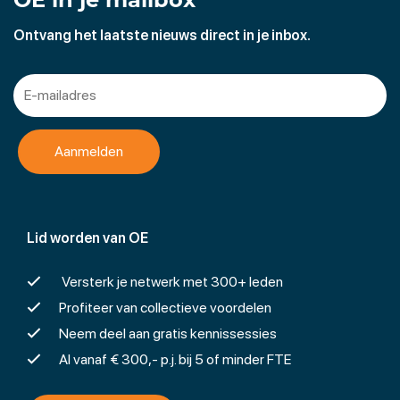
–
meten, ook op locatie
Ontvang het laatste nieuws direct in je inbox.
–
calibratie
Lid worden van OE
Versterk je netwerk met 300+ leden
Profiteer van collectieve voordelen
Neem deel aan gratis kennissessies
Al vanaf € 300,- p.j. bij 5 of minder FTE