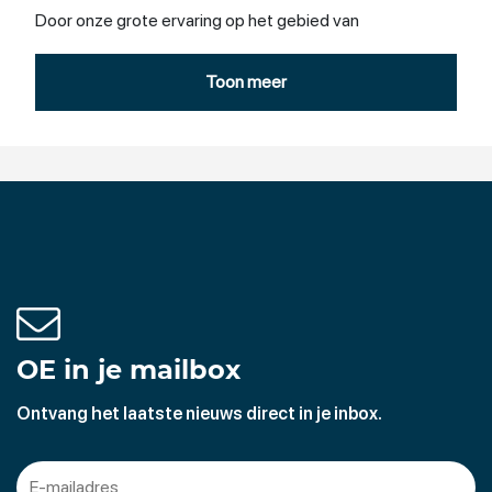
Door onze grote ervaring op het gebied van
procesautomatisering staan wij u met raad en daad bij
inzake het optimaliseren van uw bestaande
Toon meer
productieprocessen. Ook het opzetten van complete
nieuwe productielijnen of onderdelen daarvan behoren
tot ons vakgebied.
OE in je mailbox
Ontvang het laatste nieuws direct in je inbox.