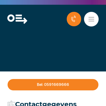
VDL Wientjes
Emmen
Bel: 0591669666
Contactgegevens