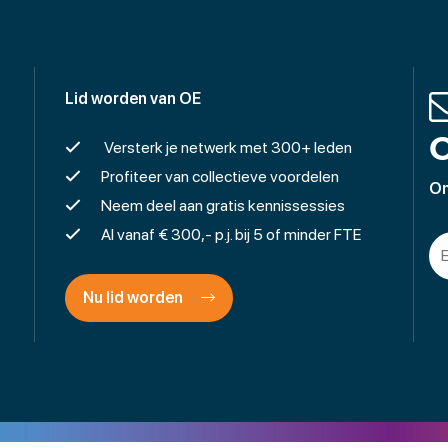
Lid worden van OE
O
Versterk je netwerk met 300+ leden
Profiteer van collectieve voordelen
On
Neem deel aan gratis kennissessies
Al vanaf € 300,- p.j. bij 5 of minder FTE
Nu lid worden