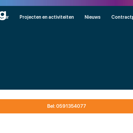
g
nder
Projecten en activiteiten
Nieuws
Contract
Bel: 0591354077