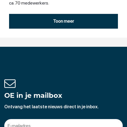
ca. 70 medewerkers.
Niemeijer Installatietechniek is een moderne en
Toon meer
slagvaardige onderneming. Een onderneming die op
creatieve en innovatieve wijze totaalconcepten in de
installatietechniek weet aan te bieden. Totaalconcepten
waarbij Niemeijer optreedt als professionele partner die
mede ontwikkelt en adviseert. Niemeijer levert altijd op
maatgesneden fabricage wat de utiliteitsbouw betreft,
maar ook in de woningbouw. Hoe ingewikkeld uw
installatieprobleem ook is, hoe snel het ook gerealiseerd
moet worden, Niemeijer Installatietechniek maakt er
altijd vakwerk van.
OE in je mailbox
Ontvang het laatste nieuws direct in je inbox.