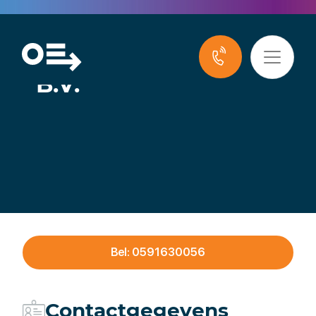
Niemeijer
Installatietechniek
B.V.
Bel: 0591630056
Contactgegevens