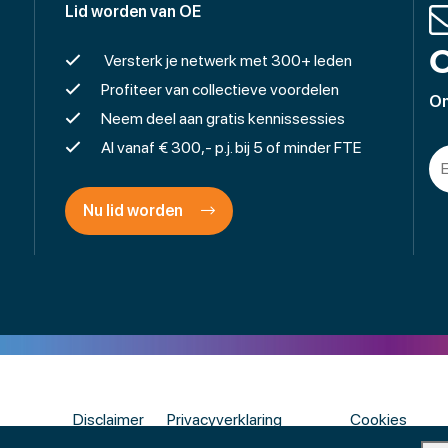
Lid worden van OE
O
Versterk je netwerk met 300+ leden
Profiteer van collectieve voordelen
On
Neem deel aan gratis kennissessies
Al vanaf € 300,- p.j. bij 5 of minder FTE
Nu lid worden
Disclaimer
Privacyverklaring
Cookies