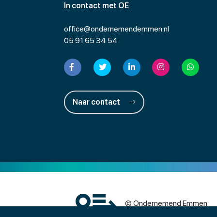
In contact met OE
office@ondernemendemmen.nl
05 91 65 34 54
Naar contact
© Ondernemend Emmen