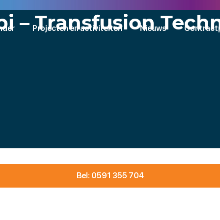
bi – Transfusion Tech
nder
Projecten en activiteiten
Nieuws
Contract
Bel: 0591 355 704