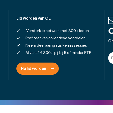
Lid worden van OE
O
Versterk je netwerk met 300+ leden
Profiteer van collectieve voordelen
On
Neem deel aan gratis kennissessies
Al vanaf € 300,- p.j. bij 5 of minder FTE
Nu lid worden